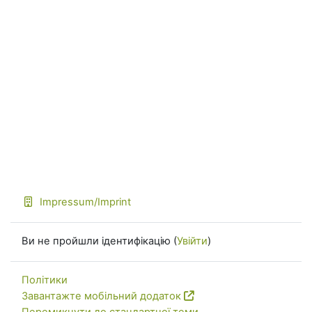
Impressum/Imprint
Ви не пройшли ідентифікацію (
Увійти
)
Політики
Завантажте мобільний додаток
Перемикнути до стандартної теми